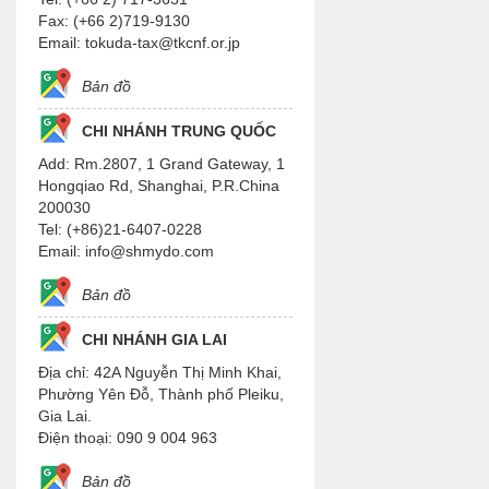
Fax: (+66 2)719-9130
Email: tokuda-tax@tkcnf.or.jp
Bản đồ
CHI NHÁNH TRUNG QUỐC
Add: Rm.2807, 1 Grand Gateway, 1
Hongqiao Rd, Shanghai, P.R.China
200030
Tel: (+86)21-6407-0228
Email: info@shmydo.com
Bản đồ
CHI NHÁNH GIA LAI
Địa chỉ: 42A Nguyễn Thị Minh Khai,
Phường Yên Đỗ, Thành phố Pleiku,
Gia Lai.
Điện thoại: 090 9 004 963
Bản đồ