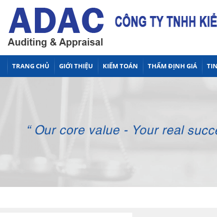
TRANG CHỦ
GIỚI THIỆU
KIỂM TOÁN
THẨM ĐỊNH GIÁ
TIN