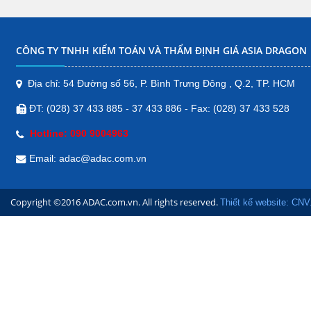
Bản đồ
CÔNG TY TNHH KIỂM TOÁN VÀ THẨM ĐỊNH GIÁ ASIA DRAGON
CHI NHÁNH ĐẮK NÔNG
Tôn Đức Thắng, Nghĩa Thành, Thị
Địa chỉ: 54 Đường số 56, P. Bình Trưng Đông , Q.2, TP. HCM
xã Gia Nghĩa, Đăk Nông, Việt Nam
ĐT: (028) 37 433 885 - 37 433 886 - Fax: (028) 37 433 528
Bản đồ
Hotline: 090 9004963
CHI NHÁNH QUẢNG NGÃI
Email: adac@adac.com.vn
178/15 Đường Trần Hưng
Đạo, Phường Chánh Lộ,
Copyright ©2016 ADAC.com.vn. All rights reserved.
Thành phố Quảng Ngãi,
Thiết kế website: CNV
Quảng Ngãi
Bản đồ
CHI NHÁNH BÀ RỊA- VŨNG
TÀU