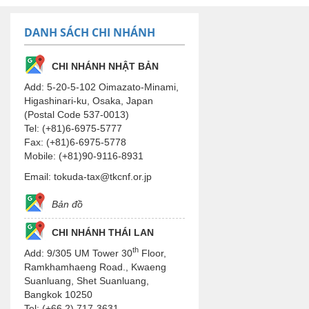
DANH SÁCH CHI NHÁNH
CHI NHÁNH NHẬT BẢN
Add: 5-20-5-102 Oimazato-Minami,
Higashinari-ku, Osaka, Japan
(Postal Code 537-0013)
Tel: (+81)6-6975-5777
Fax: (+81)6-6975-5778
Mobile: (+81)90-9116-8931
Email: tokuda-tax@tkcnf.or.jp
Bản đồ
CHI NHÁNH THÁI LAN
th
Add: 9/305 UM Tower 30
Floor,
Ramkhamhaeng Road., Kwaeng
Suanluang, Shet Suanluang,
Bangkok 10250
Tel: (+66 2) 717-3631