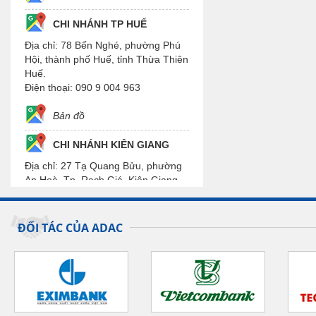
CHI NHÁNH TP HUẾ
Địa chỉ: 78 Bến Nghé, phường Phú
Hội, thành phố Huế, tỉnh Thừa Thiên
Huế.
Điện thoại: 090 9 004 963
Bản đồ
CHI NHÁNH KIÊN GIANG
Địa chỉ: 27 Tạ Quang Bửu, phường
An Hoà, Tp. Rạch Giá, Kiên Giang.
Điện thoại: 090 9 004 963
Bản đồ
ĐỐI TÁC CỦA ADAC
CHI NHÁNH CẦN THƠ
Địa chỉ: H18, Đường số 55, Khu Đô
Thị Phú An, phường Hưng Phú,
Quận Cái Răng, Tp. Cần Thơ.
Điện thoại: 090 9 004 963