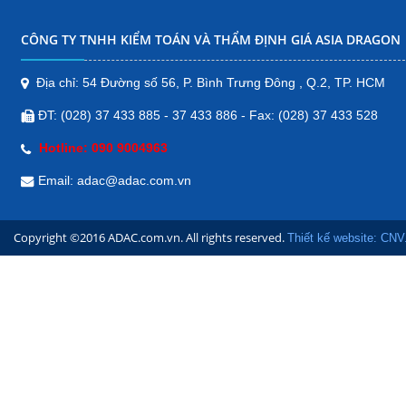
Bản đồ
CÔNG TY TNHH KIỂM TOÁN VÀ THẨM ĐỊNH GIÁ ASIA DRAGON
CHI NHÁNH ĐẮK NÔNG
Tôn Đức Thắng, Nghĩa Thành, Thị
Địa chỉ: 54 Đường số 56, P. Bình Trưng Đông , Q.2, TP. HCM
xã Gia Nghĩa, Đăk Nông, Việt Nam
ĐT: (028) 37 433 885 - 37 433 886 - Fax: (028) 37 433 528
Bản đồ
Hotline: 090 9004963
CHI NHÁNH QUẢNG NGÃI
Email: adac@adac.com.vn
178/15 Đường Trần Hưng
Đạo, Phường Chánh Lộ,
Copyright ©2016 ADAC.com.vn. All rights reserved.
Thành phố Quảng Ngãi,
Thiết kế website: CNV
Quảng Ngãi
Bản đồ
CHI NHÁNH BÀ RỊA- VŨNG
TÀU
Địa chỉ: 88 Lê Duẩn, TT Phú Mỹ,
huyện Tân Thành, tỉnh Bà Rịa -