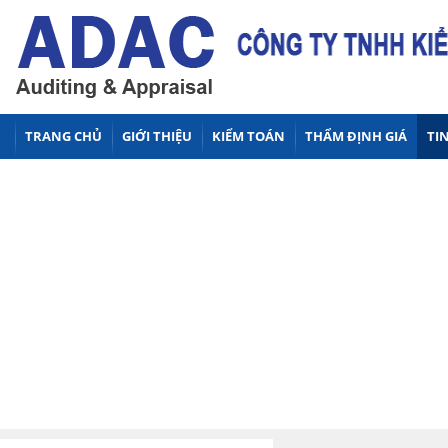
TRANG CHỦ
GIỚI THIỆU
KIỂM TOÁN
THẨM ĐỊNH GIÁ
TIN