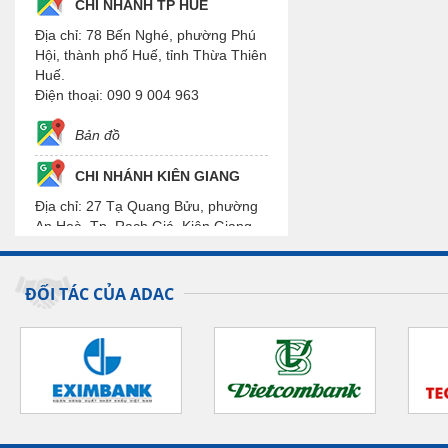
CHI NHÁNH TP HUẾ
Địa chỉ: 78 Bến Nghé, phường Phú
Hội, thành phố Huế, tỉnh Thừa Thiên
Huế.
Điện thoại: 090 9 004 963
Bản đồ
CHI NHÁNH KIÊN GIANG
Địa chỉ: 27 Tạ Quang Bửu, phường
An Hoà, Tp. Rạch Giá, Kiên Giang.
Điện thoại: 090 9 004 963
Bản đồ
ĐỐI TÁC CỦA ADAC
CHI NHÁNH CẦN THƠ
Địa chỉ: H18, Đường số 55, Khu Đô
Thị Phú An, phường Hưng Phú,
Quận Cái Răng, Tp. Cần Thơ.
Điện thoại: 090 9 004 963