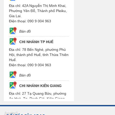
Địa chỉ: 42A Nguyễn Thị Minh Khai,
Phường Yên Đỗ, Thành phố Pleiku,
Gia Lai.
Điện thoại: 090 9 004 963
Bản đồ
CHI NHÁNH TP HUẾ
Địa chỉ: 78 Bến Nghé, phường Phú
Hội, thành phố Huế, tỉnh Thừa Thiên
Huế.
Điện thoại: 090 9 004 963
Bản đồ
CHI NHÁNH KIÊN GIANG
Địa chỉ: 27 Tạ Quang Bửu, phường
An Hoà, Tp. Rạch Giá, Kiên Giang.
Điện thoại: 090 9 004 963
Bản đồ