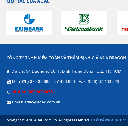
ĐỐI TÁC CỦA ADAC
CHI NHÁNH CẦN THƠ
Địa chỉ: H18, Đường số 55, Khu Đô
Thị Phú An, phường Hưng Phú,
Quận Cái Răng, Tp. Cần Thơ.
Điện thoại: 090 9 004 963
Bản đồ
CÔNG TY TNHH KIỂM TOÁN VÀ THẨM ĐỊNH GIÁ ASIA DRAGON
CHI NHÁNH ĐẮK NÔNG
Tôn Đức Thắng, Nghĩa Thành, Thị
Địa chỉ: 54 Đường số 56, P. Bình Trưng Đông , Q.2, TP. HCM
xã Gia Nghĩa, Đăk Nông, Việt Nam
ĐT: (028) 37 433 885 - 37 433 886 - Fax: (028) 37 433 528
Bản đồ
Hotline: 090 9004963
CHI NHÁNH QUẢNG NGÃI
Email: adac@adac.com.vn
178/15 Đường Trần Hưng
Đạo, Phường Chánh Lộ,
Copyright ©2016 ADAC.com.vn. All rights reserved.
Thành phố Quảng Ngãi,
Thiết kế website: CNV
Quảng Ngãi