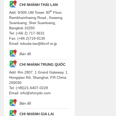
CHI NHÁNH THÁI LAN
th
Add: 9/305 UM Tower 30
Floor,
Ramkhamhaeng Road., Kwaeng
Suanluang, Shet Suanluang,
Bangkok 10250
Tel: (+66 2) 717-3631
Fax: (+66 2)719-9130
Email: tokuda-tax@tkcnf.or.jp
Bản đồ
CHI NHÁNH TRUNG QUỐC
Add: Rm.2807, 1 Grand Gateway, 1
Hongqiao Rd, Shanghai, P.R.China
200030
Tel: (+86)21-6407-0228
Email: info@shmydo.com
Bản đồ
CHI NHÁNH GIA LAI