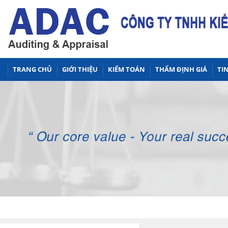
TRANG CHỦ
GIỚI THIỆU
KIỂM TOÁN
THẨM ĐỊNH GIÁ
TIN