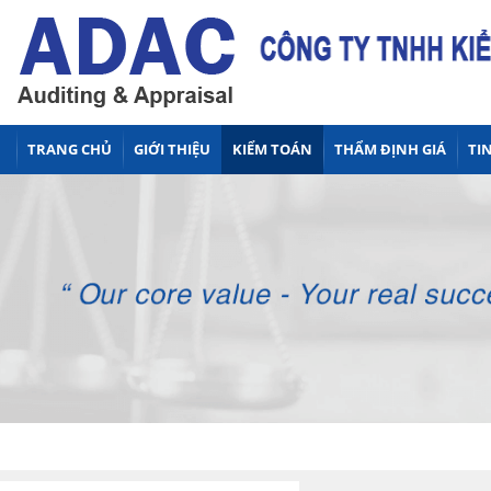
TRANG CHỦ
GIỚI THIỆU
KIỂM TOÁN
THẨM ĐỊNH GIÁ
TIN