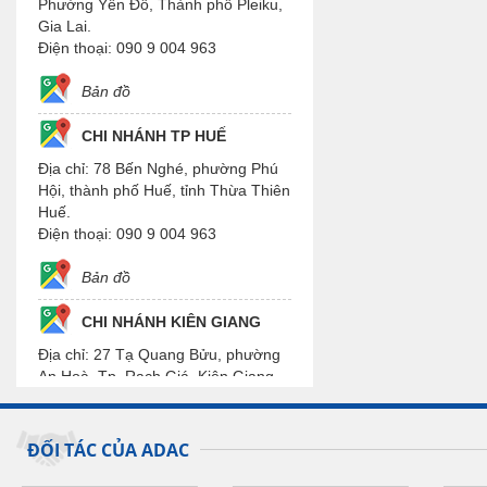
Phường Yên Đỗ, Thành phố Pleiku,
Gia Lai.
Điện thoại: 090 9 004 963
Bản đồ
CHI NHÁNH TP HUẾ
Địa chỉ: 78 Bến Nghé, phường Phú
Hội, thành phố Huế, tỉnh Thừa Thiên
Huế.
Điện thoại: 090 9 004 963
Bản đồ
CHI NHÁNH KIÊN GIANG
Địa chỉ: 27 Tạ Quang Bửu, phường
An Hoà, Tp. Rạch Giá, Kiên Giang.
Điện thoại: 090 9 004 963
Bản đồ
ĐỐI TÁC CỦA ADAC
CHI NHÁNH CẦN THƠ