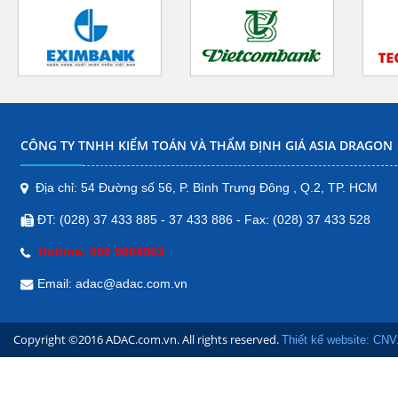
Địa chỉ: H18, Đường số 55, Khu Đô
Thị Phú An, phường Hưng Phú,
Quận Cái Răng, Tp. Cần Thơ.
Điện thoại: 090 9 004 963
Bản đồ
CÔNG TY TNHH KIỂM TOÁN VÀ THẨM ĐỊNH GIÁ ASIA DRAGON
CHI NHÁNH ĐẮK NÔNG
Tôn Đức Thắng, Nghĩa Thành, Thị
Địa chỉ: 54 Đường số 56, P. Bình Trưng Đông , Q.2, TP. HCM
xã Gia Nghĩa, Đăk Nông, Việt Nam
ĐT: (028) 37 433 885 - 37 433 886 - Fax: (028) 37 433 528
Bản đồ
Hotline: 090 9004963
CHI NHÁNH QUẢNG NGÃI
Email: adac@adac.com.vn
178/15 Đường Trần Hưng
Đạo, Phường Chánh Lộ,
Copyright ©2016 ADAC.com.vn. All rights reserved.
Thành phố Quảng Ngãi,
Thiết kế website: CNV
Quảng Ngãi