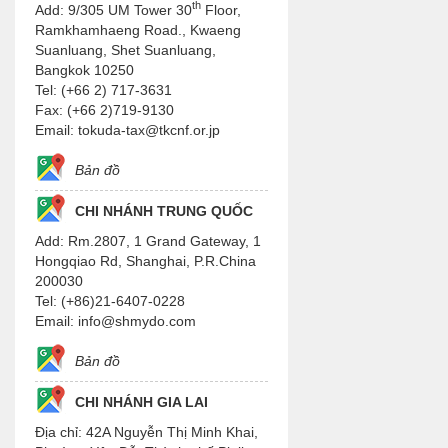
th
Add: 9/305 UM Tower 30
Floor,
Ramkhamhaeng Road., Kwaeng
Suanluang, Shet Suanluang,
Bangkok 10250
Tel: (+66 2) 717-3631
Fax: (+66 2)719-9130
Email: tokuda-tax@tkcnf.or.jp
Bản đồ
CHI NHÁNH TRUNG QUỐC
Add: Rm.2807, 1 Grand Gateway, 1
Hongqiao Rd, Shanghai, P.R.China
200030
Tel: (+86)21-6407-0228
Email: info@shmydo.com
Bản đồ
CHI NHÁNH GIA LAI
Địa chỉ: 42A Nguyễn Thị Minh Khai,