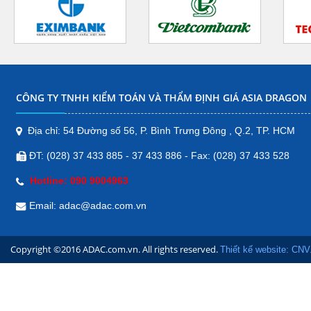
Địa chỉ: H18, Đường số 55, Khu Đô
Thị Phú An, phường Hưng Phú,
Quận Cái Răng, Tp. Cần Thơ.
Điện thoại: 090 9 004 963
Bản đồ
CÔNG TY TNHH KIỂM TOÁN VÀ THẨM ĐỊNH GIÁ ASIA DRAGON
CHI NHÁNH ĐẮK NÔNG
Tôn Đức Thắng, Nghĩa Thành, Thị
Địa chỉ: 54 Đường số 56, P. Bình Trưng Đông , Q.2, TP. HCM
xã Gia Nghĩa, Đăk Nông, Việt Nam
ĐT: (028) 37 433 885 - 37 433 886 - Fax: (028) 37 433 528
Bản đồ
Hotline: 090 9004963
CHI NHÁNH QUẢNG NGÃI
Email: adac@adac.com.vn
178/15 Đường Trần Hưng
Đạo, Phường Chánh Lộ,
Copyright ©2016 ADAC.com.vn. All rights reserved.
Thành phố Quảng Ngãi,
Thiết kế website: CNV
Quảng Ngãi
Bản đồ