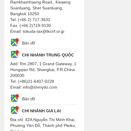
Ramkhamhaeng Road., Kwaeng
Suanluang, Shet Suanluang,
Bangkok 10250
Tel: (+66 2) 717-3631
Fax: (+66 2)719-9130
Email: tokuda-tax@tkcnf.or.jp
Bản đồ
CHI NHÁNH TRUNG QUỐC
Add: Rm.2807, 1 Grand Gateway, 1
Hongqiao Rd, Shanghai, P.R.China
200030
Tel: (+86)21-6407-0228
Email: info@shmydo.com
Bản đồ
CHI NHÁNH GIA LAI
Địa chỉ: 42A Nguyễn Thị Minh Khai,
Phường Yên Đỗ, Thành phố Pleiku,