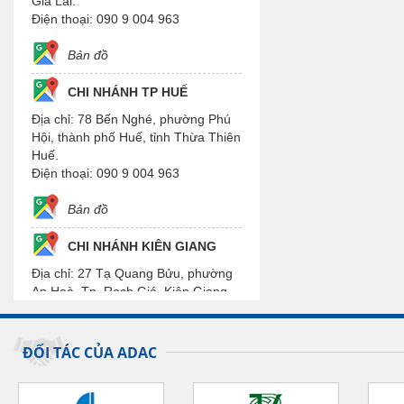
Gia Lai.
Điện thoại: 090 9 004 963
Bản đồ
CHI NHÁNH TP HUẾ
Địa chỉ: 78 Bến Nghé, phường Phú
Hội, thành phố Huế, tỉnh Thừa Thiên
Huế.
Điện thoại: 090 9 004 963
Bản đồ
CHI NHÁNH KIÊN GIANG
Địa chỉ: 27 Tạ Quang Bửu, phường
An Hoà, Tp. Rạch Giá, Kiên Giang.
Điện thoại: 090 9 004 963
Bản đồ
ĐỐI TÁC CỦA ADAC
CHI NHÁNH CẦN THƠ