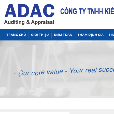
TRANG CHỦ
GIỚI THIỆU
KIỂM TOÁN
THẨM ĐỊNH GIÁ
TIN