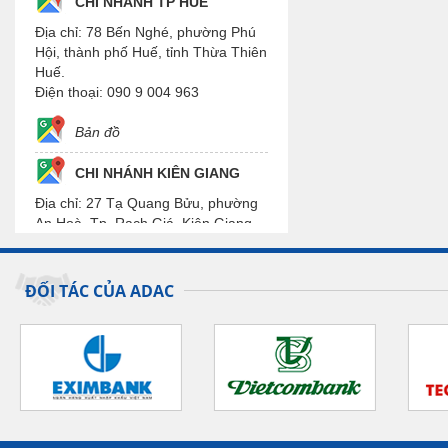
CHI NHÁNH TP HUẾ
Địa chỉ: 78 Bến Nghé, phường Phú
Hội, thành phố Huế, tỉnh Thừa Thiên
Huế.
Điện thoại: 090 9 004 963
Bản đồ
CHI NHÁNH KIÊN GIANG
Địa chỉ: 27 Tạ Quang Bửu, phường
An Hoà, Tp. Rạch Giá, Kiên Giang.
Điện thoại: 090 9 004 963
Bản đồ
ĐỐI TÁC CỦA ADAC
CHI NHÁNH CẦN THƠ
Địa chỉ: H18, Đường số 55, Khu Đô
Thị Phú An, phường Hưng Phú,
Quận Cái Răng, Tp. Cần Thơ.
Điện thoại: 090 9 004 963