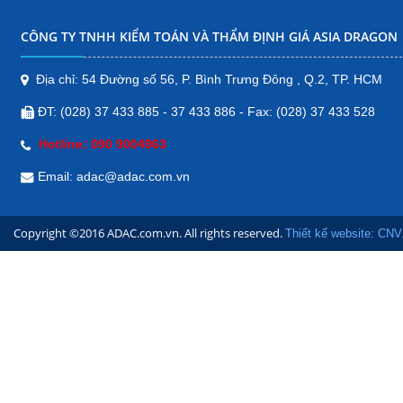
Bản đồ
CÔNG TY TNHH KIỂM TOÁN VÀ THẨM ĐỊNH GIÁ ASIA DRAGON
CHI NHÁNH ĐẮK NÔNG
Tôn Đức Thắng, Nghĩa Thành, Thị
Địa chỉ: 54 Đường số 56, P. Bình Trưng Đông , Q.2, TP. HCM
xã Gia Nghĩa, Đăk Nông, Việt Nam
ĐT: (028) 37 433 885 - 37 433 886 - Fax: (028) 37 433 528
Bản đồ
Hotline: 090 9004963
CHI NHÁNH QUẢNG NGÃI
Email: adac@adac.com.vn
178/15 Đường Trần Hưng
Đạo, Phường Chánh Lộ,
Copyright ©2016 ADAC.com.vn. All rights reserved.
Thành phố Quảng Ngãi,
Thiết kế website: CNV
Quảng Ngãi
Bản đồ
CHI NHÁNH BÀ RỊA- VŨNG
TÀU
Địa chỉ: 88 Lê Duẩn, TT Phú Mỹ,
huyện Tân Thành, tỉnh Bà Rịa -