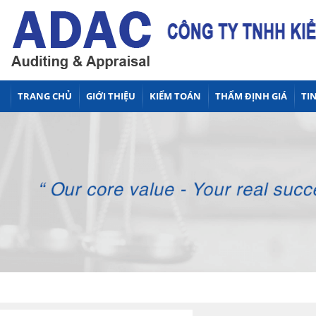
TRANG CHỦ
GIỚI THIỆU
KIỂM TOÁN
THẨM ĐỊNH GIÁ
TIN